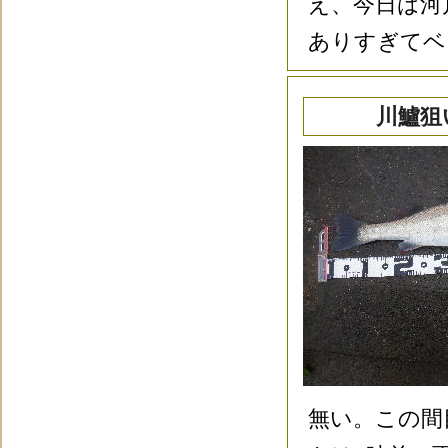
え、今日は河
ありすぎてベ
川鱸狙
無い。この間