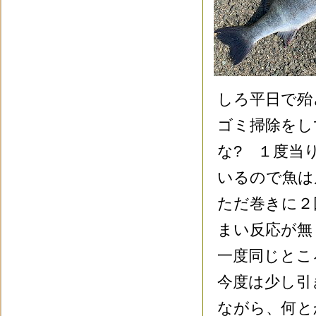
しろ平日で殆
ゴミ掃除をし
な? １度当
いるので魚は
ただ巻きに２
まい反応が無
一度同じとこ
今度は少し引
ながら、何と