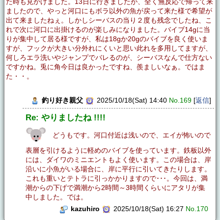
た時も見かけました。13日に行きましたが、全く無反応で帰って来
ましたので、やっと河口にもボラ以外の魚が戻って来た様で希望が
出て来ましたねぇ。しかしシーバスの当り２度も残念でしたね、こ
れで次に河口に出掛けるのが楽しみになりました。バイブ14gに当
りが集中して居る様ですが、私は18gか20gのバイブを良く使いま
すが、フックが大きい分外れにくいと思い此れを多用してますが、
何しろエラ洗いやジャンプでバレるのが、シーバスなんで仕方ない
ですかね。兎に角今日は良かったですね、羨ましいなぁ。ではま
た・・。
釣り好き親父
2025/10/18(Sat) 14:40
No.169
[
返信
]
Re: やりましたね !!!!
どうもです。河口付近は浅いので、エイが怖いので
表層を引けるように軽めのバイブを使っています。鉄板以外
には、ダイワのミニエントもよく使います。この場合は、岸
沿いに小魚がいる場合に、岸に平行に引いてきたりします。
これも重いとテトラに引っかかりますので･･･。今回は、満
潮からの下げで満潮から2時間～3時間くらいにアタリが集
中しました。では。
kazuhiro
2025/10/18(Sat) 16:27
No.170