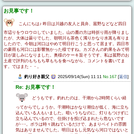
お見事です！
こんにちは♪ 昨日は川越の友人と員弁、菰野などなど四日
市辺りをウロウロしていました。山の麓の方は時折り雨が降りまし
たが、大体は曇りでした、朝明川も茶色く濁りかなり水嵩も有りま
したので、今朝は河口はやめて明日行こうと思って居ます。四日市
の豪雨も河口には影響無かった様ですね。カズさんの釣果をみて明
日が楽しみになりました。奥様のケーキ旨そうです、私は菰野のお
土産で評判のもちもち草もちを食べながら、コメントを書いてま
す。ではまた・・。
釣り好き親父
2025/09/14(Sun) 11:11
No.167
[
返信
]
Re: お見事です！
どうもです。釣れたのは、干潮から2時間くらい経
ってからでしょうか。干潮時はかなり潮位が低く、海に立ち
込んでいる人もいました。暗いうちなのに、灯りもつけずに
立ち込んでいるので、仕掛けを投げ込まれたら危ないです
が･･･。ボラは時々跳ねているだけで、あまりベイトの雰囲
気はありませんでした。明日はもし元気なら河口ではないと