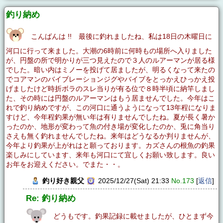
釣り納め
こんばんは !! 最後に釣れましたね、私は18日の木曜日に
河口に行って来ました。大潮の6時前に何時もの場所へ入りました
が、円盤の所で明かりが三つ見えたので３人のルアーマンが居る様
でした。暗い内はミノーを投げて居ましたが、明るくなって来たの
でコアマンのバイブレーションジグやバイブをとっかえひっかえ投
げましたけど時折ボラのスレ当りが有る位で８時半頃に納竿しまし
た、その時には円盤のルアーマンはもう居ませんでした。今年はこ
れで釣り納めですが、この河口に通うようになって13年程になりま
すけど、今年程釣果が無い年は有りませんでしたね。夏が長く暑か
ったのか、地形が変わって魚の付き場が変化したのか、兎に角当り
さえも無く釣れませんでしたね。来年はどうなるか判りませんが、
今年より釣果が上がれはと願っております。カズさんの根魚の釣果
楽しみにしています、来年も河口にて宜しくお願い致します。良い
お年をお迎えください。でまた・・。
釣り好き親父
2025/12/27(Sat) 21:33
No.173
[
返信
]
Re: 釣り納め
どうもです。釣果記録に載せましたが、ひとまず今