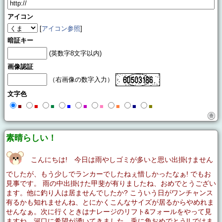
アイコン
[
アイコン参照
]
暗証キー
(英数字8文字以内)
画像認証
（右画像の数字入力）
文字色
■
■
■
■
■
■
■
■
■
素晴らしい！
こんにちは! 今日は雨やしゴミが多いと思い出掛けません
でしたが、もう少しでランカーでしたねぇ惜しかったなぁ! でもお
見事です。 雨の中出掛けた甲斐が有りましたね、おめでとうござい
ます。他に釣り人は居ませんでしたか? こういう日がワンチャンス
有るかも知れませんね、とにかくこんなサイズが居るからやめれま
せんなぁ。次に行くときはナレージのリフト&フォールをやって見
ますね。河口に希望が湧いてきました、兎に角おめでとう!! ではま