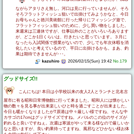
ながらアタリさえ無し。河口は見に行っていませんが、そろ
そろフラットフィッシュ狙いで出掛けてみようかなと、今日
お母ちゃんと徳川美術館に行った帰りにフィッシング遊で、
フラットフィッシュ狙いのために、少し買い物をしました。
来週末は三連休ですが、仕事以外のことがいろいろあります
が、どこか1日くらいは、行きたいと思っています。３月に
なったら入試関係で授業がないので、少しでも年次休暇を消
化したいと考えているので、平日に出掛けるかも。まあ、釣
果は期待できませんが･･･。
kazuhiro
2026/02/15(Sun) 19:42
No.179
グッドサイズ!!
こんにちは! 本日は小学校以来の友人2人とランチと北名古
屋市に有る昭和日常博物館に行って来ました。昭和人には懐かしい
物の数々を見る事が出来楽しいひと時を過ごすことが出来ました。
今日も暖かくなりましたがT原港は中々厳しい様ですね、そんな中
カサゴの17cmはグッドサイズですね。メバルのこの位のサイズが
釣れると良いですねぇ。次週は寒波がやって来る様なので厳しいか
なと思いますが、良い釣果待ってますね、風邪などひかない様お体