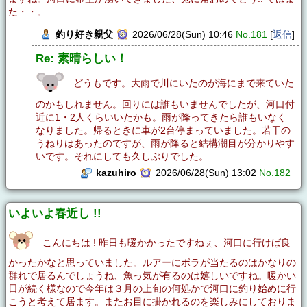
た・・。
釣り好き親父
2026/06/28(Sun) 10:46
No.181
[
返信
]
Re: 素晴らしい！
どうもです。大雨で川にいたのが海にまで来ていた
のかもしれません。回りには誰もいませんでしたが、河口付
近に1・2人くらいいたかも。雨が降ってきたら誰もいなく
なりました。帰るときに車が2台停まっていました。若干の
うねりはあったのですが、雨が降ると結構潮目が分かりやす
いです。それにしても久しぶりでした。
kazuhiro
2026/06/28(Sun) 13:02
No.182
いよいよ春近し !!
こんにちは ! 昨日も暖かかったですねぇ、河口に行けば良
かったかなと思っていました。ルアーにボラが当たるのはかなりの
群れで居るんでしょうね、魚っ気が有るのは嬉しいですね。暖かい
日が続く様なので今年は３月の上旬の何処かで河口に釣り始めに行
こうと考えて居ます。またお目に掛かれるのを楽しみにしておりま