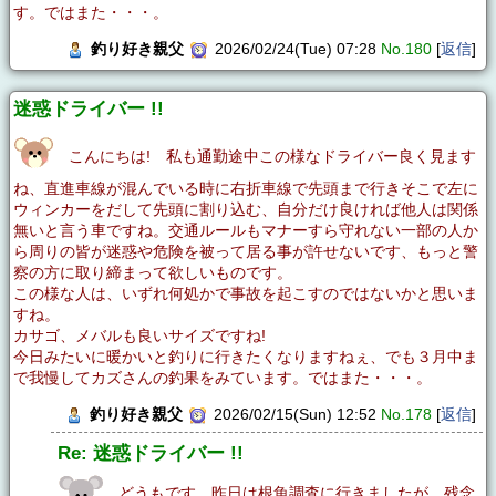
す。ではまた・・・。
釣り好き親父
2026/02/24(Tue) 07:28
No.180
[
返信
]
迷惑ドライバー !!
こんにちは! 私も通勤途中この様なドライバー良く見ます
ね、直進車線が混んでいる時に右折車線で先頭まで行きそこで左に
ウィンカーをだして先頭に割り込む、自分だけ良ければ他人は関係
無いと言う車ですね。交通ルールもマナーすら守れない一部の人か
ら周りの皆が迷惑や危険を被って居る事が許せないです、もっと警
察の方に取り締まって欲しいものです。
この様な人は、いずれ何処かで事故を起こすのではないかと思いま
すね。
カサゴ、メバルも良いサイズですね!
今日みたいに暖かいと釣りに行きたくなりますねぇ、でも３月中ま
で我慢してカズさんの釣果をみています。ではまた・・・。
釣り好き親父
2026/02/15(Sun) 12:52
No.178
[
返信
]
Re: 迷惑ドライバー !!
どうもです。昨日は根魚調査に行きましたが、残念