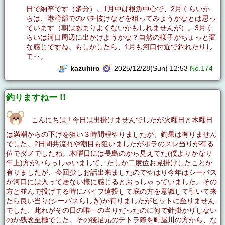
日で納竿です（多分）。1月中は根魚中心で、2月くらいか
らは、港湾部でのバチ抜けなどを狙ってみようかなとは思っ
ています（朝はあまりよくないかもしれませんが）。3月く
らいは河口周辺に出かけようかな？自然の様子がちょっと変
な感じですね。もしかしたら、1月も河口付近で釣れたりし
て･･。
kazuhiro
2025/12/28(Sun) 12:53
No.174
釣りますねー !!
こんにちは ! 今日は出掛けませんでしたが火曜日と木曜日
は満潮からの下げを狙い３時間程やりましたが、釣果は有りません
でした。2日間共流れや潮目も狙いましたがボラのスレ当りが有る
位でダメでしたね。木曜日には長島のから見えてた(僕よりかなり
年上)方がいらっしゃいまして、たしか二度位お見掛けしたことが
有りましたが、今回少しお話出来ましたのでやはり今年はシーバス
が河口には入って居ない様に感じるとおっしゃっていました。その
方と並んで投げてる時にバイブ遠投して底の方を意識して引いて来
たら良い当り(シーバスらしき)が有りましたがヒットに至りません
でした、此れがその日の唯一の当りだったのに何で針掛かりしない
のか残念至極でした。その後足元のテトラ際を町屋川の方から、な