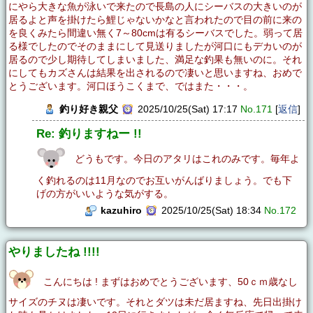
にやら大きな魚が泳いで来たので長島の人にシーバスの大きいのが
居るよと声を掛けたら鯉じゃないかなと言われたので目の前に来の
を良くみたら間違い無く7～80cmは有るシーバスでした。弱って居
る様でしたのでそのままにして見送りましたが河口にもデカいのが
居るので少し期待してしまいました、満足な釣果も無いのに。それ
にしてもカズさんは結果を出されるので凄いと思いますね、おめで
とうございます。河口ほうこくまで、ではまた・・・。
釣り好き親父
2025/10/25(Sat) 17:17
No.171
[
返信
]
Re: 釣りますねー !!
どうもです。今日のアタリはこれのみです。毎年よ
く釣れるのは11月なのでお互いがんばりましょう。でも下
げの方がいいような気がする。
kazuhiro
2025/10/25(Sat) 18:34
No.172
やりましたね !!!!
こんにちは ! まずはおめでとうございます、50ｃｍ歳なし
サイズのチヌは凄いです。それとダツは未だ居ますね、先日出掛け