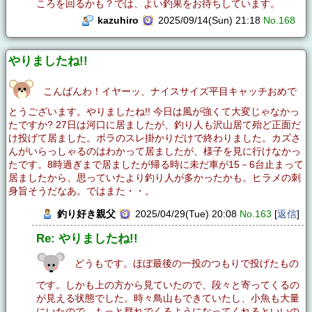
ころを回るかも？では、よい釣果をお待ちしています。
kazuhiro
2025/09/14(Sun) 21:18
No.168
やりましたね!!
こんばんわ！イヤーッ、ナイスサイズ平目キャッチおめで
とうございます。やりましたね!! 今日は風が強くて大変じゃなかっ
たですか? 27日は河口に居ましたが、釣り人も沢山居て殆ど正面だ
け投げて居ました。ボラのスレ掛かりだけで終わりました。カズさ
んがいらっしゃるのはわかって居ましたが、様子を見に行けなかっ
たです。8時過ぎまで居ましたが帰る時に未だ車が15－6台止まって
居ましたから、思っていたより釣り人が多かったかも。ヒラメの刺
身旨そうだなあ。ではまた・・。
釣り好き親父
2025/04/29(Tue) 20:08
No.163
[
返信
]
Re: やりましたね!!
どうもです。ほぼ最後の一投のつもりで投げたもの
です。しかも上の方から見ていたので、段々と寄ってくるの
が見える状態でした。時々鳥山もできていたし、小魚も大量
にいたので、もっと群れでくるようになってくれるといいの