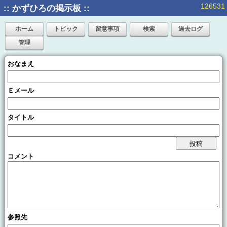
126531
:: かずひろの掲示板 ::
ホーム
トピック
留意事項
検索
過去ログ
管理
おなまえ
Ｅメール
タイトル
コメント
参照先